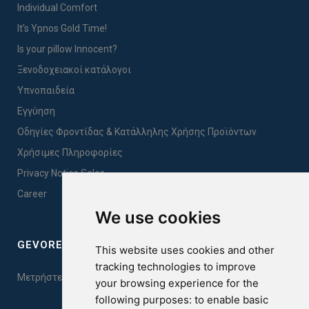
Individual Comfort
It's Ypnos Gold Time!
Is your pillow Innocent?
Ξενοδοχειακοί κατάλογοι
Υπνοπαιδεία
Εγγύηση
Οδηγίες Φροντίδας & Κατάλληλης Χρήσης Προϊόντων
Χρήσιμες Πληροφορίες
Privacy Notice Sales
Career
We use cookies
GEVOREST SLEEP QUALITY INDEX
This website uses cookies and other
tracking technologies to improve
Μετρήστε την ποιότητα του ύπνου σας. Κάντε το τεστ εδώ!
your browsing experience for the
following purposes:
to enable basic