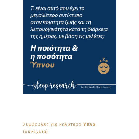
Συμβουλές για καλύτερο
Ύπνο
(συνέχεια)