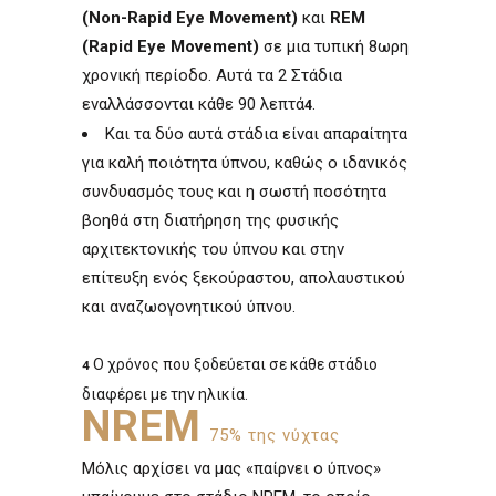
(Non-Rapid Eye Movement)
και
REM
(Rapid Eye Movement)
σε μια τυπική 8ωρη
χρονική περίοδο. Αυτά τα 2 Στάδια
εναλλάσσονται κάθε 90 λεπτά
.
4
Και τα δύο αυτά στάδια είναι απαραίτητα
για καλή ποιότητα ύπνου, καθώς ο ιδανικός
συνδυασμός τους και η σωστή ποσότητα
βοηθά στη διατήρηση της φυσικής
αρχιτεκτονικής του ύπνου και στην
επίτευξη ενός ξεκούραστου, απολαυστικού
και αναζωογονητικού ύπνου.
Ο χρόνος που ξοδεύεται σε κάθε στάδιο
4
διαφέρει με την ηλικία.
NREM
75% της νύχτας
Μόλις αρχίσει να μας «παίρνει ο ύπνος»