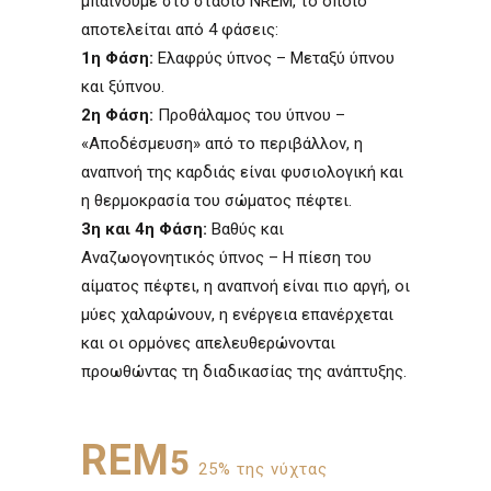
μπαίνουμε στο στάδιο NREM, το οποίο
αποτελείται από 4 φάσεις:
1η Φάση:
Ελαφρύς ύπνος – Μεταξύ ύπνου
και ξύπνου.
2η Φάση:
Προθάλαμος του ύπνου –
«Αποδέσμευση» από το περιβάλλον, η
αναπνοή της καρδιάς είναι φυσιολογική και
η θερμοκρασία του σώματος πέφτει.
3η και 4η Φάση:
Βαθύς και
Αναζωογονητικός ύπνος – Η πίεση του
αίματος πέφτει, η αναπνοή είναι πιο αργή, οι
μύες χαλαρώνουν, η ενέργεια επανέρχεται
και οι ορμόνες απελευθερώνονται
προωθώντας τη διαδικασίας της ανάπτυξης.
REM
5
25% της νύχτας