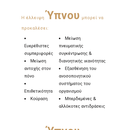
Ύπνου
Η έλλειψη
μπορεί να
προκαλέσει:
Μείωση
Ευερέθιστες
πνευματικής
συμπεριφορές
συγκέντρωσης &
Μείωση
διανοητικής ικανότητας
αντοχής στον
Εξασθένηση του
πόνο
ανοσοποιητικού
συστήματος του
Επιθετικότητα
οργανισμού
Κούραση
Μπερδεμένες &
αλλόκοτες αντιδράσεις