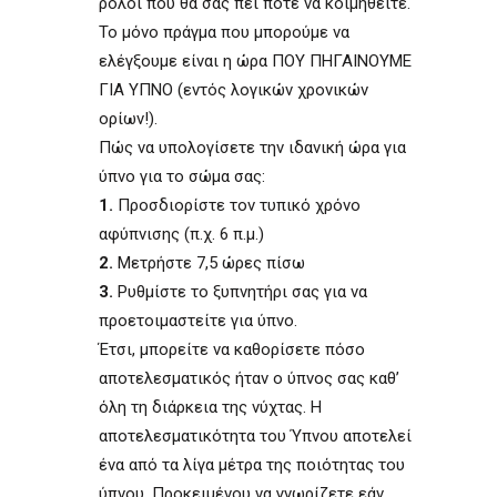
ρολόι που θα σας πει πότε να κοιμηθείτε.
Το μόνο πράγμα που μπορούμε να
ελέγξουμε είναι η ώρα ΠΟΥ ΠΗΓΑΙΝΟΥΜΕ
ΓΙΑ ΥΠΝΟ (εντός λογικών χρονικών
ορίων!).
Πώς να υπολογίσετε την ιδανική ώρα για
ύπνο για το σώμα σας:
1.
Προσδιορίστε τον τυπικό χρόνο
αφύπνισης (π.χ. 6 π.μ.)
2.
Μετρήστε 7,5 ώρες πίσω
3.
Ρυθμίστε το ξυπνητήρι σας για να
προετοιμαστείτε για ύπνο.
Έτσι, μπορείτε να καθορίσετε πόσο
αποτελεσματικός ήταν ο ύπνος σας καθ’
όλη τη διάρκεια της νύχτας. Η
αποτελεσματικότητα του Ύπνου αποτελεί
ένα από τα λίγα μέτρα της ποιότητας του
ύπνου. Προκειμένου να γνωρίζετε εάν