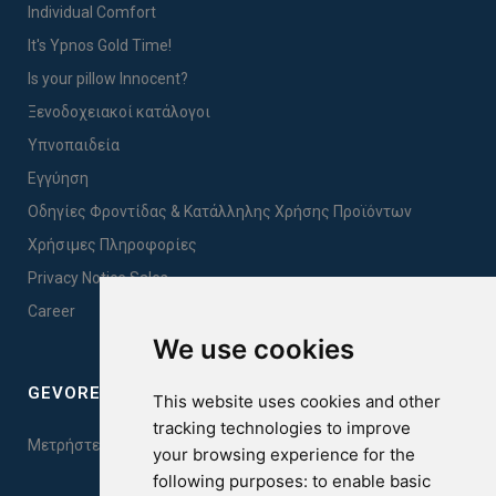
Individual Comfort
It's Ypnos Gold Time!
Is your pillow Innocent?
Ξενοδοχειακοί κατάλογοι
Υπνοπαιδεία
Εγγύηση
Οδηγίες Φροντίδας & Κατάλληλης Χρήσης Προϊόντων
Χρήσιμες Πληροφορίες
Privacy Notice Sales
Career
We use cookies
GEVOREST SLEEP QUALITY INDEX
This website uses cookies and other
tracking technologies to improve
Μετρήστε την ποιότητα του ύπνου σας. Κάντε το τεστ εδώ!
your browsing experience for the
following purposes:
to enable basic