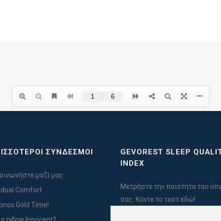
ΙΣΣΟΤΕΡΟΙ ΣΥΝΔΕΣΜΟΙ
GEVOREST SLEEP QUALI
INDEX
οινωνήστε μαζί μας
Μετρήστε την ποιότητα του ύπ
vidual Comfort
σας. Κάντε το τεστ εδώ!
Ypnos Gold Time!
ur pillow Innocent?