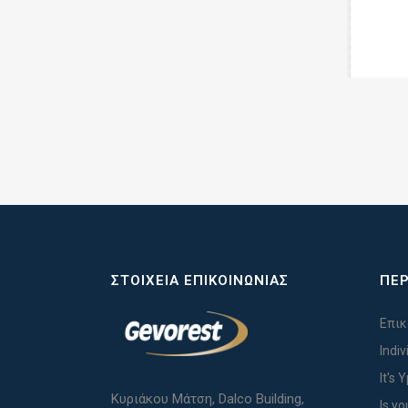
ΣΤΟΙΧΕΊΑ ΕΠΙΚΟΙΝΩΝΊΑΣ
ΠΕΡ
Επικ
Indi
It's 
Κυριάκου Μάτση, Dalco Building,
Is yo