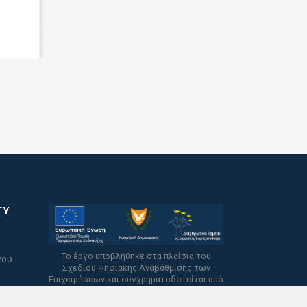
TY
Το έργο υποβλήθηκε στα πλαίσια του
νου
Σχεδίου Ψηφιακής Αναβάθμισης των
Επιχειρήσεων και συγχρηματοδοτείται από
το Ευρωπαϊκό Ταμείο Περιφερειακής
Ανάπτυξης και την Κυπριακή Δημοκρατία.