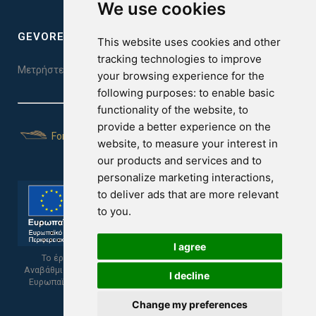
We use cookies
GEVOREST SLEEP QUALITY INDEX
This website uses cookies and other
tracking technologies to improve
Μετρήστε την ποιότητα του ύπνου σας. Κάντε το τεστ εδώ!
your browsing experience for the
following purposes:
to enable basic
functionality of the website
,
to
provide a better experience on the
For Yachts
website
,
to measure your interest in
our products and services and to
personalize marketing interactions
,
to deliver ads that are more relevant
to you
.
I agree
Το έργο υποβλήθηκε στα πλαίσια του Σχεδίου Ψηφιακής
Αναβάθμισης των Επιχειρήσεων και συγχρηματοδοτείται από το
I decline
Ευρωπαϊκό Ταμείο Περιφερειακής Ανάπτυξης και την Κυπριακή
Δημοκρατία.
Change my preferences