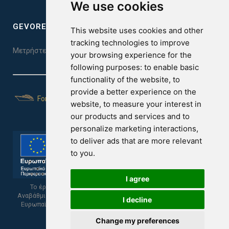
We use cookies
GEVOREST SLEEP QUALITY INDEX
This website uses cookies and other
tracking technologies to improve
Μετρήστε την ποιότητα του ύπνου σας. Κάντε το τεστ εδώ!
your browsing experience for the
following purposes:
to enable basic
functionality of the website
,
to
provide a better experience on the
For Yachts
website
,
to measure your interest in
our products and services and to
personalize marketing interactions
,
to deliver ads that are more relevant
to you
.
I agree
Το έργο υποβλήθηκε στα πλαίσια του Σχεδίου Ψηφιακής
Αναβάθμισης των Επιχειρήσεων και συγχρηματοδοτείται από το
I decline
Ευρωπαϊκό Ταμείο Περιφερειακής Ανάπτυξης και την Κυπριακή
Δημοκρατία.
Change my preferences