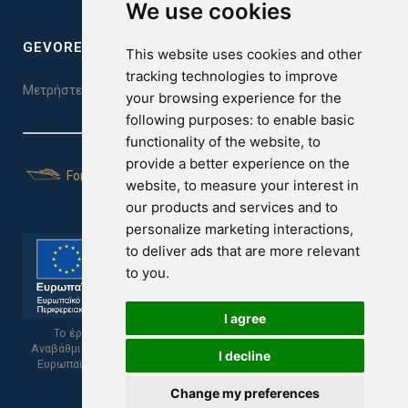
We use cookies
GEVOREST SLEEP QUALITY INDEX
This website uses cookies and other
tracking technologies to improve
Μετρήστε την ποιότητα του ύπνου σας. Κάντε το τεστ εδώ!
your browsing experience for the
following purposes:
to enable basic
functionality of the website
,
to
provide a better experience on the
For Yachts
website
,
to measure your interest in
our products and services and to
personalize marketing interactions
,
to deliver ads that are more relevant
to you
.
I agree
Το έργο υποβλήθηκε στα πλαίσια του Σχεδίου Ψηφιακής
Αναβάθμισης των Επιχειρήσεων και συγχρηματοδοτείται από το
I decline
Ευρωπαϊκό Ταμείο Περιφερειακής Ανάπτυξης και την Κυπριακή
Δημοκρατία.
Change my preferences