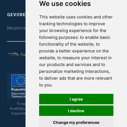
We use cookies
GEVOREST SLEEP QUALITY INDEX
This website uses cookies and other
tracking technologies to improve
Μετρήστε την ποιότητα του ύπνου σας. Κάντε το τεστ εδώ!
your browsing experience for the
following purposes:
to enable basic
functionality of the website
,
to
provide a better experience on the
For Yachts
website
,
to measure your interest in
our products and services and to
personalize marketing interactions
,
to deliver ads that are more relevant
to you
.
I agree
Το έργο υποβλήθηκε στα πλαίσια του Σχεδίου Ψηφιακής
Αναβάθμισης των Επιχειρήσεων και συγχρηματοδοτείται από το
I decline
Ευρωπαϊκό Ταμείο Περιφερειακής Ανάπτυξης και την Κυπριακή
Δημοκρατία.
Change my preferences