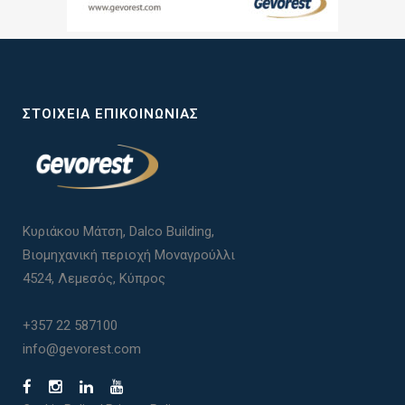
ΣΤΟΙΧΕΊΑ ΕΠΙΚΟΙΝΩΝΊΑΣ
Κυριάκου Μάτση, Dalco Building,
Βιομηχανική περιοχή Μοναγρούλλι
4524, Λεμεσός, Κύπρος
+357 22 587100
info@gevorest.com