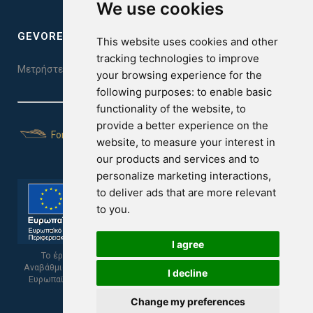
We use cookies
GEVOREST SLEEP QUALITY INDEX
This website uses cookies and other
tracking technologies to improve
Μετρήστε την ποιότητα του ύπνου σας. Κάντε το τεστ εδώ!
your browsing experience for the
following purposes:
to enable basic
functionality of the website
,
to
provide a better experience on the
For Yachts
website
,
to measure your interest in
our products and services and to
personalize marketing interactions
,
to deliver ads that are more relevant
to you
.
I agree
Το έργο υποβλήθηκε στα πλαίσια του Σχεδίου Ψηφιακής
Αναβάθμισης των Επιχειρήσεων και συγχρηματοδοτείται από το
I decline
Ευρωπαϊκό Ταμείο Περιφερειακής Ανάπτυξης και την Κυπριακή
Δημοκρατία.
Change my preferences