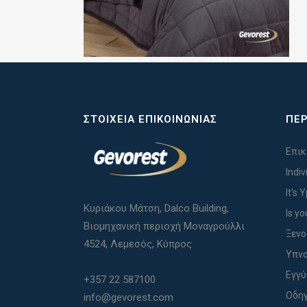
ΣΤΟΙΧΕΊΑ ΕΠΙΚΟΙΝΩΝΊΑΣ
ΠΕΡ
Επικ
Indi
It's 
Κυριάκου Μάτση, Dalco Building,
Is yo
Βιομηχανική περιοχή Μοναγρούλλι
Ξενο
4524, Λεμεσός, Κύπρος
Υπνο
Εγγ
+357 22 587100
Οδηγ
info@gevorest.com