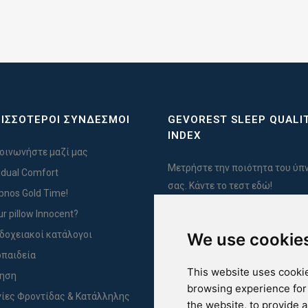
ΙΣΣΟΤΕΡΟΙ ΣΥΝΔΕΣΜΟΙ
GEVOREST SLEEP QUALI
INDEX
οινωνήστε μαζί μας
Μετρήστε την ποιότητα του ύπ
vidual Comfort
σας. Κάντε το τεστ εδώ!
Ypnos Gold Time!
ur pillow Innocent?
δοχειακοί κατάλογοι
We use cookie
For Yachts
παιδεία
This website uses cookie
ύηση
browsing experience for
ίες Φροντίδας & Κατάλληλης
the website
,
to provide 