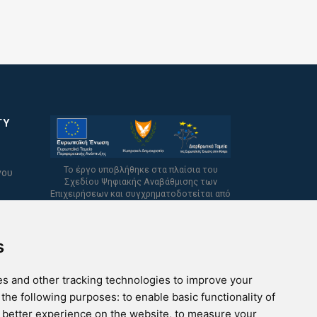
TY
Το έργο υποβλήθηκε στα πλαίσια του
νου
Σχεδίου Ψηφιακής Αναβάθμισης των
Επιχειρήσεων και συγχρηματοδοτείται από
το Ευρωπαϊκό Ταμείο Περιφερειακής
Ανάπτυξης και την Κυπριακή Δημοκρατία.
s
s and other tracking technologies to improve your
 the following purposes:
to enable basic functionality of
a better experience on the website
,
to measure your