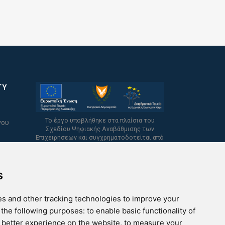
TY
Το έργο υποβλήθηκε στα πλαίσια του
νου
Σχεδίου Ψηφιακής Αναβάθμισης των
Επιχειρήσεων και συγχρηματοδοτείται από
το Ευρωπαϊκό Ταμείο Περιφερειακής
Ανάπτυξης και την Κυπριακή Δημοκρατία.
s
s and other tracking technologies to improve your
 the following purposes:
to enable basic functionality of
a better experience on the website
,
to measure your