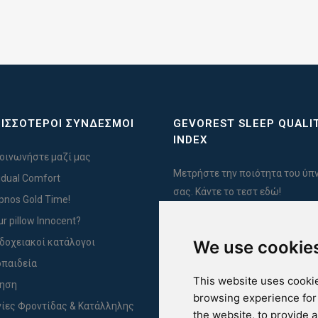
ΙΣΣΟΤΕΡΟΙ ΣΥΝΔΕΣΜΟΙ
GEVOREST SLEEP QUALI
INDEX
οινωνήστε μαζί μας
Μετρήστε την ποιότητα του ύπ
vidual Comfort
σας. Κάντε το τεστ εδώ!
Ypnos Gold Time!
ur pillow Innocent?
δοχειακοί κατάλογοι
We use cookie
For Yachts
παιδεία
This website uses cookie
ύηση
browsing experience for
ίες Φροντίδας & Κατάλληλης
the website
,
to provide 