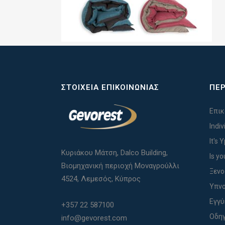
ΣΤΟΙΧΕΊΑ ΕΠΙΚΟΙΝΩΝΊΑΣ
ΠΕΡ
Επικ
Indi
It's 
Κυριάκου Μάτση, Dalco Building,
Is yo
Βιομηχανική περιοχή Μοναγρούλλι
Ξενο
4524, Λεμεσός, Κύπρος
Υπνο
Εγγ
+357 22 587100
Οδηγ
info@gevorest.com