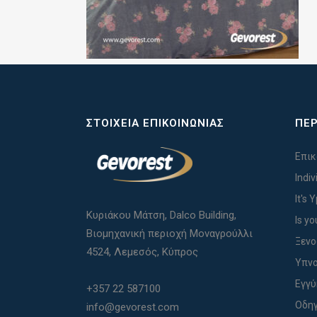
ΣΤΟΙΧΕΊΑ ΕΠΙΚΟΙΝΩΝΊΑΣ
ΠΕΡ
Επικ
Indi
It's 
Κυριάκου Μάτση, Dalco Building,
Is yo
Βιομηχανική περιοχή Μοναγρούλλι
Ξενο
4524, Λεμεσός, Κύπρος
Υπνο
Εγγ
+357 22 587100
Οδηγ
info@gevorest.com