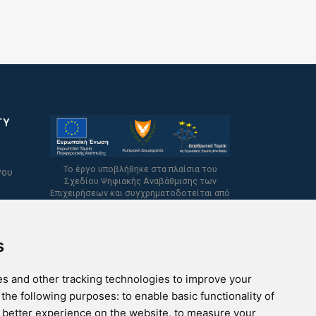
TY
Το έργο υποβλήθηκε στα πλαίσια του
νου
Σχεδίου Ψηφιακής Αναβάθμισης των
Επιχειρήσεων και συγχρηματοδοτείται από
το Ευρωπαϊκό Ταμείο Περιφερειακής
Ανάπτυξης και την Κυπριακή Δημοκρατία.
s
s and other tracking technologies to improve your
 the following purposes:
to enable basic functionality of
a better experience on the website
,
to measure your