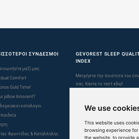
ΙΣΣΟΤΕΡΟΙ ΣΥΝΔΕΣΜΟΙ
GEVOREST SLEEP QUALI
INDEX
οινωνήστε μαζί μας
Μετρήστε την ποιότητα του ύπ
vidual Comfort
σας. Κάντε το τεστ εδώ!
Ypnos Gold Time!
ur pillow Innocent?
δοχειακοί κατάλογοι
We use cookie
For Yachts
παιδεία
This website uses cookie
ύηση
browsing experience for
ίες Φροντίδας & Κατάλληλης
the website
,
to provide 