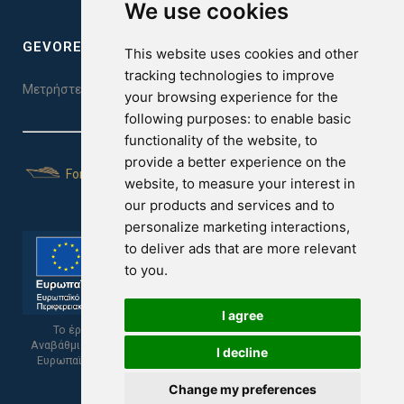
We use cookies
GEVOREST SLEEP QUALITY INDEX
This website uses cookies and other
tracking technologies to improve
Μετρήστε την ποιότητα του ύπνου σας. Κάντε το τεστ εδώ!
your browsing experience for the
following purposes:
to enable basic
functionality of the website
,
to
provide a better experience on the
For Yachts
website
,
to measure your interest in
our products and services and to
personalize marketing interactions
,
to deliver ads that are more relevant
to you
.
I agree
Το έργο υποβλήθηκε στα πλαίσια του Σχεδίου Ψηφιακής
Αναβάθμισης των Επιχειρήσεων και συγχρηματοδοτείται από το
I decline
Ευρωπαϊκό Ταμείο Περιφερειακής Ανάπτυξης και την Κυπριακή
Δημοκρατία.
Change my preferences