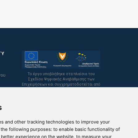
TY
Το έργο υποβλήθηκε στα πλαίσια του
νου
Σχεδίου Ψηφιακής Αναβάθμισης των
Επιχειρήσεων και συγχρηματοδοτείται από
το Ευρωπαϊκό Ταμείο Περιφερειακής
Ανάπτυξης και την Κυπριακή Δημοκρατία.
s
s and other tracking technologies to improve your
 the following purposes:
to enable basic functionality of
a better experience on the website
,
to measure your