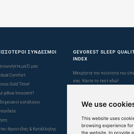
ΙΣΣΟΤΕΡΟΙ ΣΥΝΔΕΣΜΟΙ
GEVOREST SLEEP QUALI
INDEX
οινωνήστε μαζί μας
Μετρήστε την ποιότητα του ύπ
vidual Comfort
σας. Κάντε το τεστ εδώ!
Ypnos Gold Time!
ur pillow Innocent?
δοχειακοί κατάλογοι
We use cookie
For Yachts
παιδεία
This website uses cookie
ύηση
browsing experience for
ίες Φροντίδας & Κατάλληλης
the website
,
to provide 