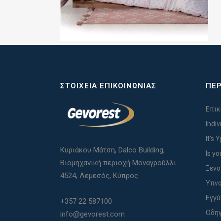
ΣΤΟΙΧΕΊΑ ΕΠΙΚΟΙΝΩΝΊΑΣ
ΠΕΡ
Επικ
Indi
It's 
Κυριάκου Μάτση, Dalco Building,
Is yo
Βιομηχανική περιοχή Μοναγρούλλι
Ξενο
4524, Λεμεσός, Κύπρος
Υπνο
Εγγ
+357 22 587100
Οδηγ
info@gevorest.com