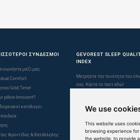
ΙΣΣΟΤΕΡΟΙ ΣΥΝΔΕΣΜΟΙ
GEVOREST SLEEP QUALI
INDEX
οινωνήστε μαζί μας
Μετρήστε την ποιότητα του ύπ
vidual Comfort
σας. Κάντε το τεστ εδώ!
Ypnos Gold Time!
ur pillow Innocent?
δοχειακοί κατάλογοι
We use cookie
For Yachts
παιδεία
This website uses cookie
ύηση
browsing experience for
ίες Φροντίδας & Κατάλληλης
the website
,
to provide 