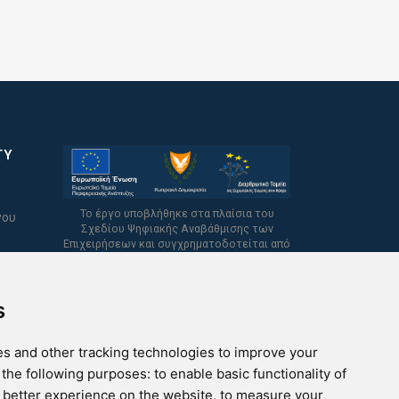
TY
Το έργο υποβλήθηκε στα πλαίσια του
νου
Σχεδίου Ψηφιακής Αναβάθμισης των
Επιχειρήσεων και συγχρηματοδοτείται από
το Ευρωπαϊκό Ταμείο Περιφερειακής
Ανάπτυξης και την Κυπριακή Δημοκρατία.
s
s and other tracking technologies to improve your
 the following purposes:
to enable basic functionality of
a better experience on the website
,
to measure your