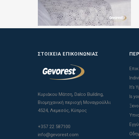
ΣΤΟΙΧΕΊΑ ΕΠΙΚΟΙΝΩΝΊΑΣ
ΠΕΡ
Επικ
Indi
It's 
Κυριάκου Μάτση, Dalco Building,
Is yo
Βιομηχανική περιοχή Μοναγρούλλι
Ξενο
4524, Λεμεσός, Κύπρος
Υπνο
Εγγ
+357 22 587100
Οδηγ
info@gevorest.com