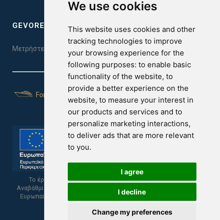
We use cookies
GEVOREST SLEEP QUALITY INDEX
This website uses cookies and other
tracking technologies to improve
Μετρήστε την ποιότητα του ύπνου σας. Κάντε το τεστ εδώ!
your browsing experience for the
following purposes:
to enable basic
functionality of the website
,
to
provide a better experience on the
For Yachts
website
,
to measure your interest in
our products and services and to
personalize marketing interactions
,
to deliver ads that are more relevant
to you
.
I agree
Το έργο υποβλήθηκε στα πλαίσια του Σχεδίου Ψηφιακής
Αναβάθμισης των Επιχειρήσεων και συγχρηματοδοτείται από το
I decline
Ευρωπαϊκό Ταμείο Περιφερειακής Ανάπτυξης και την Κυπριακή
Δημοκρατία.
Change my preferences