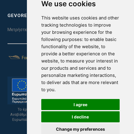
We use cookies
GEVOREST SLEEP QUALITY INDEX
This website uses cookies and other
tracking technologies to improve
Μετρήστε την ποιότητα του ύπνου σας. Κάντε το τεστ εδώ!
your browsing experience for the
following purposes:
to enable basic
functionality of the website
,
to
provide a better experience on the
For Yachts
website
,
to measure your interest in
our products and services and to
personalize marketing interactions
,
to deliver ads that are more relevant
to you
.
I agree
Το έργο υποβλήθηκε στα πλαίσια του Σχεδίου Ψηφιακής
Αναβάθμισης των Επιχειρήσεων και συγχρηματοδοτείται από το
I decline
Ευρωπαϊκό Ταμείο Περιφερειακής Ανάπτυξης και την Κυπριακή
Δημοκρατία.
Change my preferences