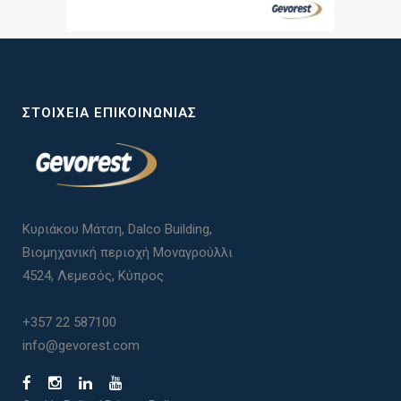
ΣΤΟΙΧΕΊΑ ΕΠΙΚΟΙΝΩΝΊΑΣ
Κυριάκου Μάτση, Dalco Building,
Βιομηχανική περιοχή Μοναγρούλλι
4524, Λεμεσός, Κύπρος
+357 22 587100
info@gevorest.com