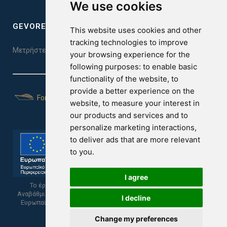
We use cookies
GEVOREST SLEEP QUALITY INDEX
This website uses cookies and other
tracking technologies to improve
Μετρήστε την ποιότητα του ύπνου σας. Κάντε το τεστ εδώ!
your browsing experience for the
following purposes:
to enable basic
functionality of the website
,
to
provide a better experience on the
For Yachts
website
,
to measure your interest in
our products and services and to
personalize marketing interactions
,
to deliver ads that are more relevant
to you
.
I agree
Το έργο υποβλήθηκε στα πλαίσια του Σχεδίου Ψηφιακής
Αναβάθμισης των Επιχειρήσεων και συγχρηματοδοτείται από το
I decline
Ευρωπαϊκό Ταμείο Περιφερειακής Ανάπτυξης και την Κυπριακή
Δημοκρατία.
Change my preferences