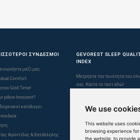
ΙΣΣΟΤΕΡΟΙ ΣΥΝΔΕΣΜΟΙ
GEVOREST SLEEP QUALI
INDEX
οινωνήστε μαζί μας
Μετρήστε την ποιότητα του ύπ
vidual Comfort
σας. Κάντε το τεστ εδώ!
Ypnos Gold Time!
ur pillow Innocent?
δοχειακοί κατάλογοι
We use cookie
For Yachts
παιδεία
This website uses cookie
ύηση
browsing experience for
ίες Φροντίδας & Κατάλληλης
the website
,
to provide 