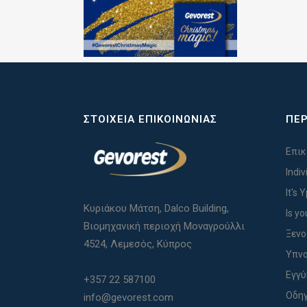
ΣΤΟΙΧΕΊΑ ΕΠΙΚΟΙΝΩΝΊΑΣ
ΠΕΡ
Επικ
Indi
It's 
Κυριάκου Μάτση, Dalco Building,
Is yo
Βιομηχανική περιοχή Μοναγρούλλι
Ξενο
4524, Λεμεσός, Κύπρος
Υπνο
Εγγ
+357 22 587100
Οδηγ
info@gevorest.com