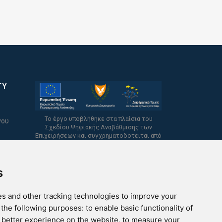
TY
Το έργο υποβλήθηκε στα πλαίσια του
νου
Σχεδίου Ψηφιακής Αναβάθμισης των
Επιχειρήσεων και συγχρηματοδοτείται από
το Ευρωπαϊκό Ταμείο Περιφερειακής
Ανάπτυξης και την Κυπριακή Δημοκρατία.
s
s and other tracking technologies to improve your
 the following purposes:
to enable basic functionality of
a better experience on the website
,
to measure your