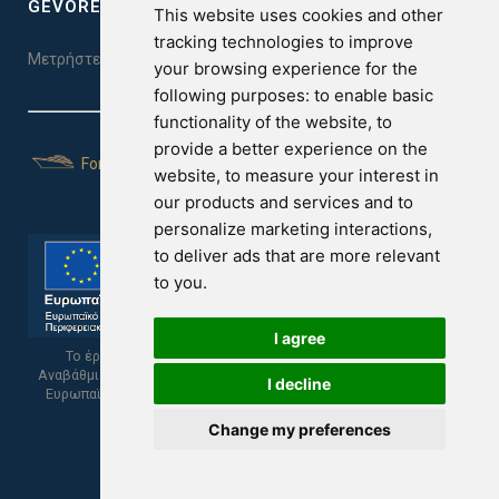
GEVOREST SLEEP QUALITY INDEX
This website uses cookies and other
tracking technologies to improve
Μετρήστε την ποιότητα του ύπνου σας. Κάντε το τεστ εδώ!
your browsing experience for the
following purposes:
to enable basic
functionality of the website
,
to
provide a better experience on the
For Yachts
website
,
to measure your interest in
our products and services and to
personalize marketing interactions
,
to deliver ads that are more relevant
to you
.
I agree
Το έργο υποβλήθηκε στα πλαίσια του Σχεδίου Ψηφιακής
Αναβάθμισης των Επιχειρήσεων και συγχρηματοδοτείται από το
I decline
Ευρωπαϊκό Ταμείο Περιφερειακής Ανάπτυξης και την Κυπριακή
Δημοκρατία.
Change my preferences