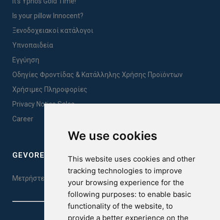
It's Ypnos Gold Time!
Is your pillow Innocent?
Ξενοδοχειακοί κατάλογοι
Υπνοπαιδεία
Εγγύηση
Οδηγίες Φροντίδας & Κατάλληλης Χρήσης Προϊόντων
Χρήσιμες Πληροφορίες
Privacy Notice Sales
Career
We use cookies
GEVOREST SLEEP QUALITY INDEX
This website uses cookies and other
tracking technologies to improve
Μετρήστε την ποιότητα του ύπνου σας. Κάντε το τεστ εδώ!
your browsing experience for the
following purposes:
to enable basic
functionality of the website
,
to
provide a better experience on the