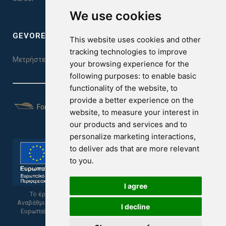
We use cookies
GEVOREST SLEEP QUALITY INDEX
This website uses cookies and other
tracking technologies to improve
Μετρήστε την ποιότητα του ύπνου σας. Κάντε το τεστ εδώ!
your browsing experience for the
following purposes:
to enable basic
functionality of the website
,
to
provide a better experience on the
For Yachts
website
,
to measure your interest in
our products and services and to
personalize marketing interactions
,
to deliver ads that are more relevant
to you
.
I agree
Το έργο υποβλήθηκε στα πλαίσια του Σχεδίου Ψηφιακής
Αναβάθμισης των Επιχειρήσεων και συγχρηματοδοτείται από το
I decline
Ευρωπαϊκό Ταμείο Περιφερειακής Ανάπτυξης και την Κυπριακή
Δημοκρατία.