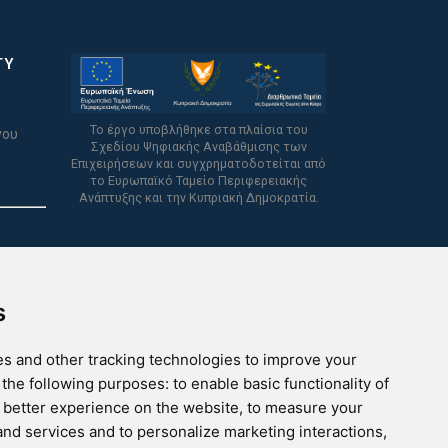
TY
Το έργο υποβλήθηκε στα πλαίσια του
νου
Σχεδίου Ψηφιακής Αναβάθμισης των
Επιχειρήσεων και συγχρηματοδοτείται από
το Ευρωπαϊκό Ταμείο Περιφερειακής
Ανάπτυξης και την Κυπριακή Δημοκρατία.
s
s and other tracking technologies to improve your
 the following purposes:
to enable basic functionality of
a better experience on the website
,
to measure your
 and services and to personalize marketing interactions
,