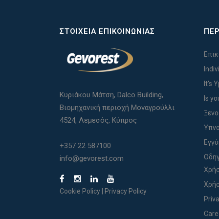
ΣΤΟΙΧΕΊΑ ΕΠΙΚΟΙΝΩΝΊΑΣ
ΠΕΡ
Επικ
Indi
It's 
Κυριάκου Μάτση, Dalco Building,
Is yo
Βιομηχανική περιοχή Μοναγρούλλι
Ξενο
4524, Λεμεσός, Κύπρος
Υπνο
Εγγ
+357 22 587100
Οδηγ
info@gevorest.com
Χρήσ
Χρήσ
Cookie Policy
|
Privacy Policy
Priv
Care