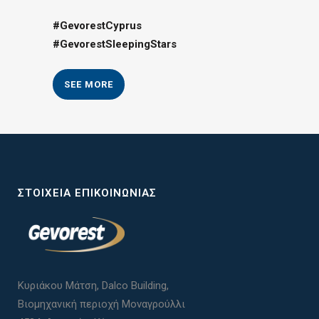
#GevorestCyprus
#GevorestSleepingStars
SEE MORE
ΣΤΟΙΧΕΊΑ ΕΠΙΚΟΙΝΩΝΊΑΣ
Κυριάκου Μάτση, Dalco Building,
Βιομηχανική περιοχή Μοναγρούλλι