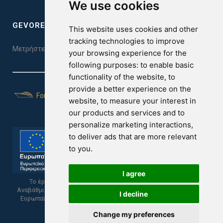
We use cookies
GEVOREST SLEEP QUALITY INDEX
This website uses cookies and other
tracking technologies to improve
Μετρήστε την ποιότητα του ύπνου σας. Κάντε το τεστ εδώ!
your browsing experience for the
following purposes:
to enable basic
functionality of the website
,
to
provide a better experience on the
For Yachts
website
,
to measure your interest in
our products and services and to
personalize marketing interactions
,
to deliver ads that are more relevant
to you
.
I agree
Το έργο υποβλήθηκε στα πλαίσια του Σχεδίου Ψηφιακής
Αναβάθμισης των Επιχειρήσεων και συγχρηματοδοτείται από το
I decline
Ευρωπαϊκό Ταμείο Περιφερειακής Ανάπτυξης και την Κυπριακή
Δημοκρατία.
Change my preferences