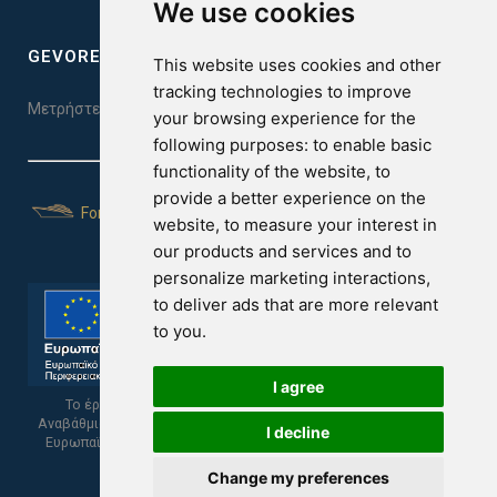
We use cookies
GEVOREST SLEEP QUALITY INDEX
This website uses cookies and other
tracking technologies to improve
Μετρήστε την ποιότητα του ύπνου σας. Κάντε το τεστ εδώ!
your browsing experience for the
following purposes:
to enable basic
functionality of the website
,
to
provide a better experience on the
For Yachts
website
,
to measure your interest in
our products and services and to
personalize marketing interactions
,
to deliver ads that are more relevant
to you
.
I agree
Το έργο υποβλήθηκε στα πλαίσια του Σχεδίου Ψηφιακής
Αναβάθμισης των Επιχειρήσεων και συγχρηματοδοτείται από το
I decline
Ευρωπαϊκό Ταμείο Περιφερειακής Ανάπτυξης και την Κυπριακή
Δημοκρατία.
Change my preferences