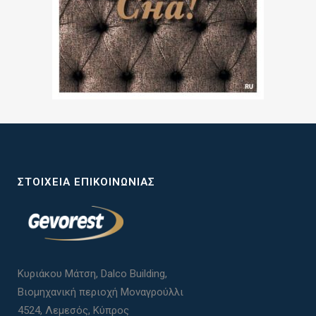
ΣΤΟΙΧΕΊΑ ΕΠΙΚΟΙΝΩΝΊΑΣ
Κυριάκου Μάτση, Dalco Building,
Βιομηχανική περιοχή Μοναγρούλλι
4524, Λεμεσός, Κύπρος