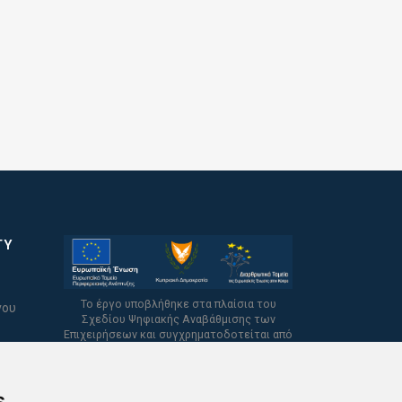
TY
Το έργο υποβλήθηκε στα πλαίσια του
νου
Σχεδίου Ψηφιακής Αναβάθμισης των
Επιχειρήσεων και συγχρηματοδοτείται από
το Ευρωπαϊκό Ταμείο Περιφερειακής
Ανάπτυξης και την Κυπριακή Δημοκρατία.
s