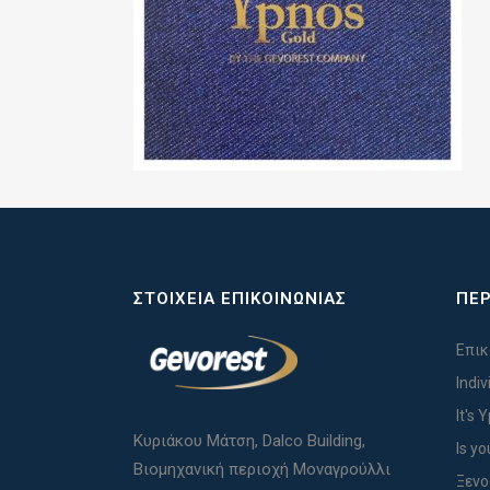
ΣΤΟΙΧΕΊΑ ΕΠΙΚΟΙΝΩΝΊΑΣ
ΠΕΡ
Επικ
Indi
It's 
Κυριάκου Μάτση, Dalco Building,
Is yo
Βιομηχανική περιοχή Μοναγρούλλι
Ξενο