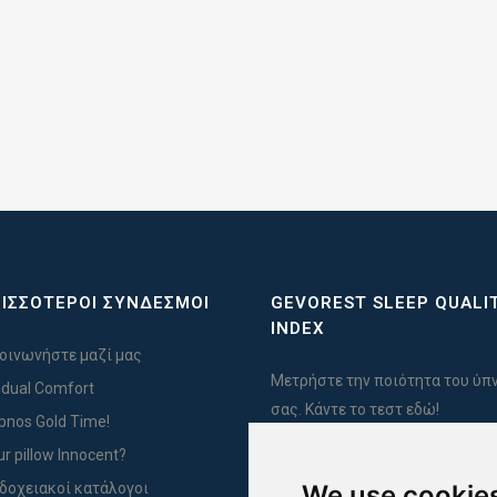
ΙΣΣΟΤΕΡΟΙ ΣΥΝΔΕΣΜΟΙ
GEVOREST SLEEP QUALI
INDEX
οινωνήστε μαζί μας
Μετρήστε την ποιότητα του ύπ
vidual Comfort
σας. Κάντε το τεστ εδώ!
Ypnos Gold Time!
ur pillow Innocent?
δοχειακοί κατάλογοι
We use cookie