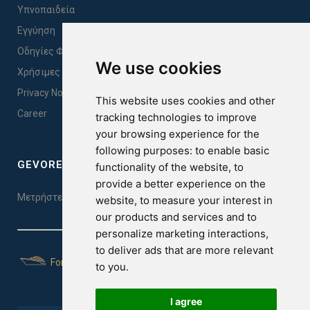
Υπνοπαιδεία
Εγγύηση
Οδηγίες Φροντίδας & Κατάλληλης Χρήσης Προϊόντων
We use cookies
Χρήσιμες Πληροφορίες
Privacy Notice Sales
This website uses cookies and other
Career
tracking technologies to improve
your browsing experience for the
following purposes:
to enable basic
GEVOREST SLEEP QUALITY INDEX
functionality of the website
,
to
provide a better experience on the
Μετρήστε την ποιότητα του ύπνου σας. Κάντε το τεστ εδώ!
website
,
to measure your interest in
our products and services and to
personalize marketing interactions
,
to deliver ads that are more relevant
For Yachts
to you
.
I agree