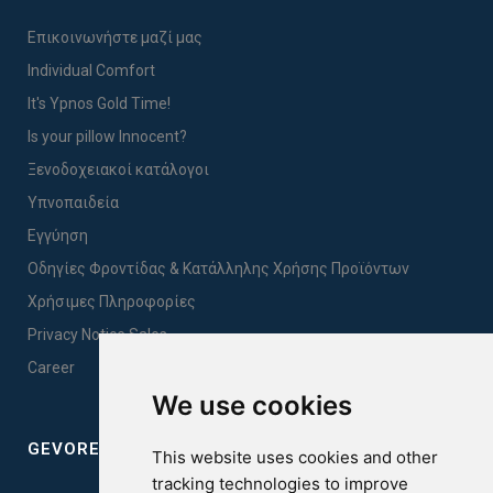
Επικοινωνήστε μαζί μας
Individual Comfort
It's Ypnos Gold Time!
Is your pillow Innocent?
Ξενοδοχειακοί κατάλογοι
Υπνοπαιδεία
Εγγύηση
Οδηγίες Φροντίδας & Κατάλληλης Χρήσης Προϊόντων
Χρήσιμες Πληροφορίες
Privacy Notice Sales
Career
We use cookies
GEVOREST SLEEP QUALITY INDEX
This website uses cookies and other
tracking technologies to improve