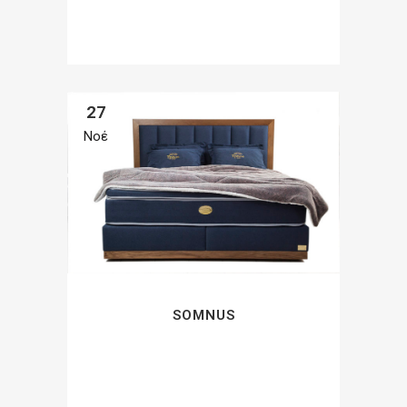
27
Νοέ
SOMNUS