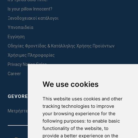
Is your pillow Innocent?
Ξενοδοχειακοί κατάλογοι
Υπνοπαιδεία
Εγγύηση
Οδηγίες Φροντίδας & Κατάλληλης Χρήσης Προϊόντων
Χρήσιμες Πληροφορίες
Privacy Notice Sales
Career
We use cookies
GEVOREST SLEEP QUALITY INDEX
This website uses cookies and other
tracking technologies to improve
Μετρήστε την ποιότητα του ύπνου σας. Κάντε το τεστ εδώ!
your browsing experience for the
following purposes:
to enable basic
functionality of the website
,
to
provide a better experience on the