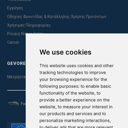
Εγγύηση
Οδηγίες Φροντίδας & Κατάλληλης Χρήσης Προϊόντων
Χρήσιμες Πληροφορίες
Privacy Notice Sales
Career
We use cookies
GEVOREST SLEEP QUALITY INDEX
This website uses cookies and other
tracking technologies to improve
Μετρήστε την ποιότητα του ύπνου σας. Κάντε το τεστ εδώ!
your browsing experience for the
following purposes:
to enable basic
functionality of the website
,
to
provide a better experience on the
For Yachts
website
,
to measure your interest in
our products and services and to
personalize marketing interactions
,
to deliver ads that are more relevant