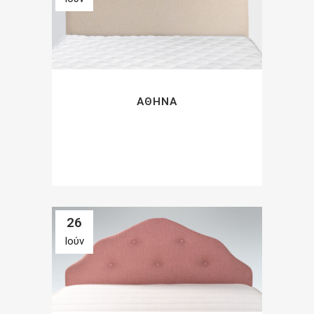
ΑΘΗΝΆ
26
Ιούν