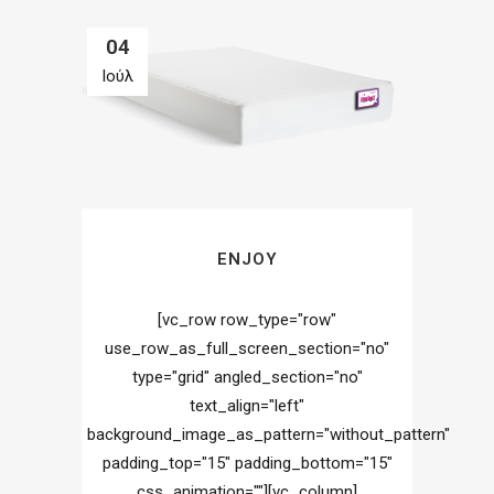
04
Ιούλ
ENJOY
[vc_row row_type="row"
use_row_as_full_screen_section="no"
type="grid" angled_section="no"
text_align="left"
background_image_as_pattern="without_pattern"
padding_top="15" padding_bottom="15"
css_animation=""][vc_column]