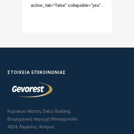
active_tab="false" collapsible="yes"...
ΣΤΟΙΧΕΊΑ ΕΠΙΚΟΙΝΩΝΊΑΣ
Κυριάκου Μάτση, Dalco Building,
Βιομηχανική περιοχή Μοναγρούλλι
4524, Λεμεσός, Κύπρος