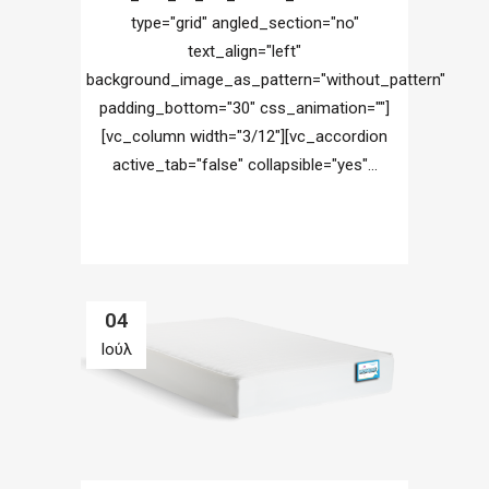
type="grid" angled_section="no"
text_align="left"
background_image_as_pattern="without_pattern"
padding_bottom="30" css_animation=""]
[vc_column width="3/12"][vc_accordion
active_tab="false" collapsible="yes"...
04
Ιούλ