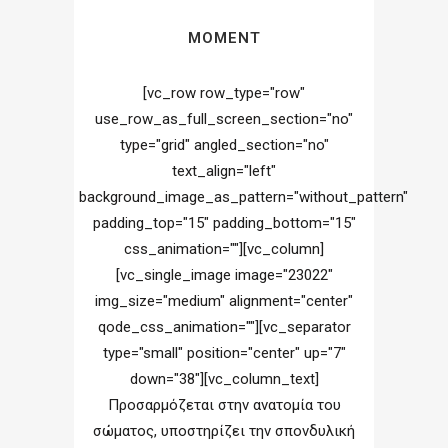
MOMENT
[vc_row row_type="row"
use_row_as_full_screen_section="no"
type="grid" angled_section="no"
text_align="left"
background_image_as_pattern="without_pattern"
padding_top="15" padding_bottom="15"
css_animation=""][vc_column]
[vc_single_image image="23022"
img_size="medium" alignment="center"
qode_css_animation=""][vc_separator
type="small" position="center" up="7"
down="38"][vc_column_text]
Προσαρμόζεται στην ανατομία του
σώματος, υποστηρίζει την σπονδυλική