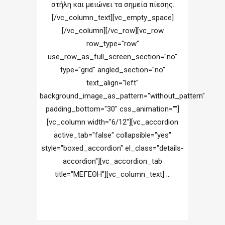
στήλη και μειώνει τα σημεία πίεσης.
[/vc_column_text][vc_empty_space]
[/vc_column][/vc_row][vc_row
row_type="row"
use_row_as_full_screen_section="no"
type="grid" angled_section="no"
text_align="left"
background_image_as_pattern="without_pattern"
padding_bottom="30" css_animation=""]
[vc_column width="6/12"][vc_accordion
active_tab="false" collapsible="yes"
style="boxed_accordion" el_class="details-
accordion"][vc_accordion_tab
title="ΜΕΓΕΘΗ"][vc_column_text] ...