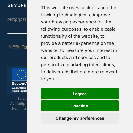
GEVOREST SLEEP QUALITY INDEX
This website uses cookies and other
tracking technologies to improve
Μετρήστε την ποιότητα του ύπνου σας. Κάντε το τεστ εδώ!
your browsing experience for the
following purposes:
to enable basic
functionality of the website
,
to
provide a better experience on the
For Yachts
website
,
to measure your interest in
our products and services and to
personalize marketing interactions
,
to deliver ads that are more relevant
to you
.
I agree
Το έργο υποβλήθηκε στα πλαίσια του Σχεδίου Ψηφιακής
Αναβάθμισης των Επιχειρήσεων και συγχρηματοδοτείται από το
I decline
Ευρωπαϊκό Ταμείο Περιφερειακής Ανάπτυξης και την Κυπριακή
Δημοκρατία.
Change my preferences