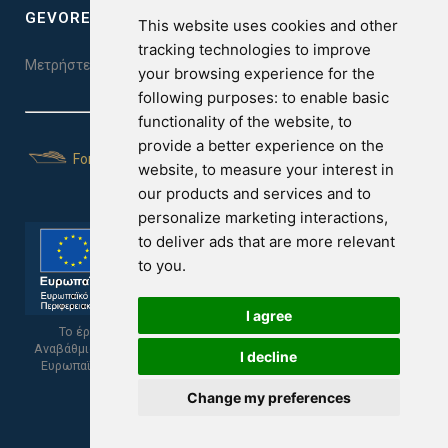
GEVOREST SLEEP QUALITY INDEX
This website uses cookies and other
tracking technologies to improve
Μετρήστε την ποιότητα του ύπνου σας. Κάντε το τεστ εδώ!
your browsing experience for the
following purposes:
to enable basic
functionality of the website
,
to
provide a better experience on the
For Yachts
website
,
to measure your interest in
our products and services and to
personalize marketing interactions
,
to deliver ads that are more relevant
to you
.
I agree
Το έργο υποβλήθηκε στα πλαίσια του Σχεδίου Ψηφιακής
Αναβάθμισης των Επιχειρήσεων και συγχρηματοδοτείται από το
I decline
Ευρωπαϊκό Ταμείο Περιφερειακής Ανάπτυξης και την Κυπριακή
Δημοκρατία.
Change my preferences