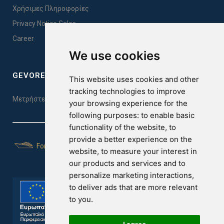
Χρήσιμες Πληροφορίες
Privacy Notice Sales
Career
We use cookies
GEVOREST SLEEP QUALITY INDEX
This website uses cookies and other
tracking technologies to improve
Μετρήστε την ποιότητα του ύπνου σας. Κάντε το τεστ εδώ!
your browsing experience for the
following purposes:
to enable basic
functionality of the website
,
to
provide a better experience on the
For Yachts
website
,
to measure your interest in
our products and services and to
personalize marketing interactions
,
to deliver ads that are more relevant
to you
.