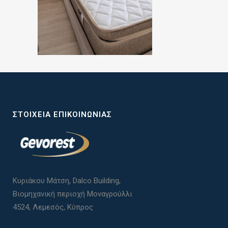
ΣΤΟΙΧΕΊΑ ΕΠΙΚΟΙΝΩΝΊΑΣ
Κυριάκου Μάτση, Dalco Building,
Βιομηχανική περιοχή Μοναγρούλλι
4524, Λεμεσός, Κύπρος