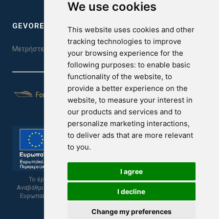
We use cookies
GEVOREST SLEEP QUALITY INDEX
This website uses cookies and other
tracking technologies to improve
Μετρήστε την ποιότητα του ύπνου σας. Κάντε το τεστ εδώ!
your browsing experience for the
following purposes:
to enable basic
functionality of the website
,
to
provide a better experience on the
For Yachts
website
,
to measure your interest in
our products and services and to
personalize marketing interactions
,
to deliver ads that are more relevant
to you
.
I agree
Το έργο υποβλήθηκε στα πλαίσια του Σχεδίου Ψηφιακής
Αναβάθμισης των Επιχειρήσεων και συγχρηματοδοτείται από το
I decline
Ευρωπαϊκό Ταμείο Περιφερειακής Ανάπτυξης και την Κυπριακή
Δημοκρατία.
Change my preferences