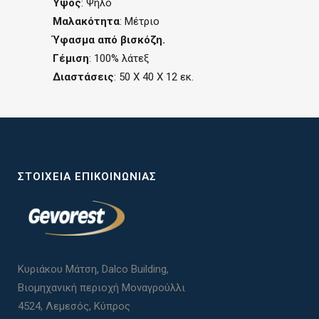
Ύψος
: Ψηλό
Μαλακότητα
: Μέτριο
Ύφασμα από βισκόζη.
Γέμιση
: 100% λάτεξ
Διαστάσεις
: 50 Χ 40 Χ 12 εκ.
ΣΤΟΙΧΕΊΑ ΕΠΙΚΟΙΝΩΝΊΑΣ
Κυριάκου Μάτση, Dalco Building,
Βιομηχανική περιοχή Μοναγρούλλι
4524, Λεμεσός, Κύπρος