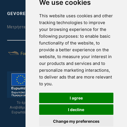
We use cookies
GEVOREST SLEEP QUALITY INDEX
This website uses cookies and other
tracking technologies to improve
Μετρήστε την ποιότητα του ύπνου σας. Κάντε το τεστ εδώ!
your browsing experience for the
following purposes:
to enable basic
functionality of the website
,
to
provide a better experience on the
For Yachts
website
,
to measure your interest in
our products and services and to
personalize marketing interactions
,
to deliver ads that are more relevant
to you
.
I agree
Το έργο υποβλήθηκε στα πλαίσια του Σχεδίου Ψηφιακής
Αναβάθμισης των Επιχειρήσεων και συγχρηματοδοτείται από το
I decline
Ευρωπαϊκό Ταμείο Περιφερειακής Ανάπτυξης και την Κυπριακή
Δημοκρατία.
Change my preferences