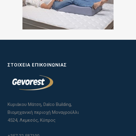
ΣΤΟΙΧΕΊΑ ΕΠΙΚΟΙΝΩΝΊΑΣ
Κυριάκου Μάτση, Dalco Building,
Βιομηχανική περιοχή Μοναγρούλλι
4524, Λεμεσός, Κύπρος