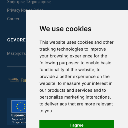
Χρήσιμες Πληροφορίες
Privacy Notice Sales
Career
We use cookies
GEVOREST SLEEP QUALITY INDEX
This website uses cookies and other
tracking technologies to improve
Μετρήστε την ποιότητα του ύπνου σας. Κάντε το τεστ εδώ!
your browsing experience for the
following purposes:
to enable basic
functionality of the website
,
to
provide a better experience on the
For Yachts
website
,
to measure your interest in
our products and services and to
personalize marketing interactions
,
to deliver ads that are more relevant
to you
.
I agree