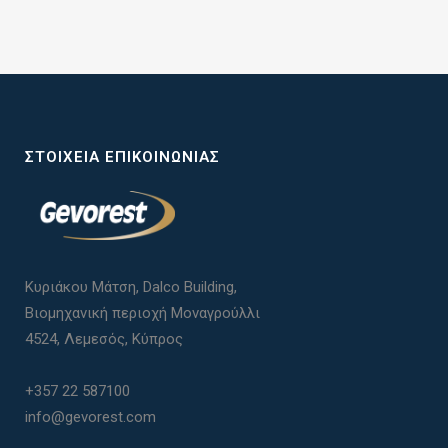
ΣΤΟΙΧΕΊΑ ΕΠΙΚΟΙΝΩΝΊΑΣ
Κυριάκου Μάτση, Dalco Building,
Βιομηχανική περιοχή Μοναγρούλλι
4524, Λεμεσός, Κύπρος
+357 22 587100
info@gevorest.com