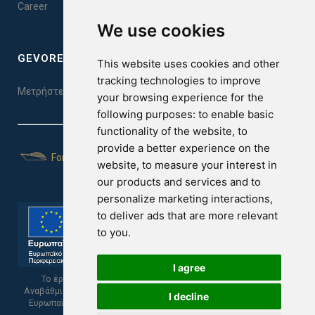
Career
We use cookies
GEVOREST SLEEP QUALITY INDEX
This website uses cookies and other
tracking technologies to improve
Μετρήστε την ποιότητα του ύπνου σας. Κάντε το τεστ εδώ!
your browsing experience for the
following purposes:
to enable basic
functionality of the website
,
to
provide a better experience on the
For Yachts
website
,
to measure your interest in
our products and services and to
personalize marketing interactions
,
to deliver ads that are more relevant
to you
.
I agree
Το έργο υποβλήθηκε στα πλαίσια του Σχεδίου Ψηφιακής
Αναβάθμισης των Επιχειρήσεων και συγχρηματοδοτείται από το
I decline
Ευρωπαϊκό Ταμείο Περιφερειακής Ανάπτυξης και την Κυπριακή
Δημοκρατία.