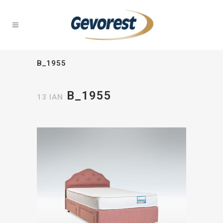
B_1955
B_1955
13 ΙΑΝ