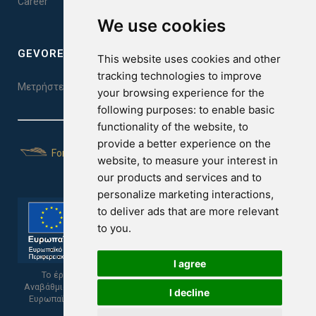
Career
We use cookies
GEVOREST SLEEP QUALITY INDEX
This website uses cookies and other
tracking technologies to improve
Μετρήστε την ποιότητα του ύπνου σας. Κάντε το τεστ εδώ!
your browsing experience for the
following purposes:
to enable basic
functionality of the website
,
to
provide a better experience on the
For Yachts
website
,
to measure your interest in
our products and services and to
personalize marketing interactions
,
to deliver ads that are more relevant
to you
.
I agree
Το έργο υποβλήθηκε στα πλαίσια του Σχεδίου Ψηφιακής
Αναβάθμισης των Επιχειρήσεων και συγχρηματοδοτείται από το
I decline
Ευρωπαϊκό Ταμείο Περιφερειακής Ανάπτυξης και την Κυπριακή
Δημοκρατία.