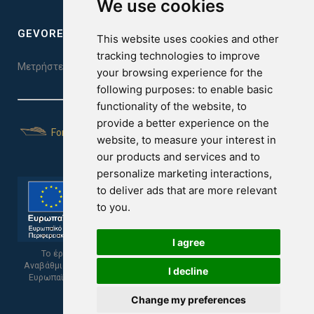
We use cookies
GEVOREST SLEEP QUALITY INDEX
This website uses cookies and other
tracking technologies to improve
Μετρήστε την ποιότητα του ύπνου σας. Κάντε το τεστ εδώ!
your browsing experience for the
following purposes:
to enable basic
functionality of the website
,
to
provide a better experience on the
For Yachts
website
,
to measure your interest in
our products and services and to
personalize marketing interactions
,
to deliver ads that are more relevant
to you
.
I agree
Το έργο υποβλήθηκε στα πλαίσια του Σχεδίου Ψηφιακής
Αναβάθμισης των Επιχειρήσεων και συγχρηματοδοτείται από το
I decline
Ευρωπαϊκό Ταμείο Περιφερειακής Ανάπτυξης και την Κυπριακή
Δημοκρατία.
Change my preferences