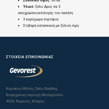
Συνολικό ύψος:
60 εκ.
Υλικό:
ξύλο Δρυς σε 3
αποχρώσειςεπιλογής του πελάτη
3 ευρύχωρα συρτάρια
Στιβαρή κατασκευή με ξύλινη όψη
ΣΤΟΙΧΕΊΑ ΕΠΙΚΟΙΝΩΝΊΑΣ
Κυριάκου Μάτση, Dalco Building,
Βιομηχανική περιοχή Μοναγρούλλι
4524, Λεμεσός, Κύπρος