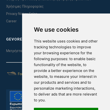
Χρήσιμες Πληροφορίες
Privacy Notice Sales
Career
We use cookies
GEVOREST SLEEP QUALITY INDEX
This website uses cookies and other
tracking technologies to improve
Μετρήστε την ποιότητα του ύπνου σας. Κάντε το τεστ εδώ!
your browsing experience for the
following purposes:
to enable basic
functionality of the website
,
to
provide a better experience on the
For Yachts
website
,
to measure your interest in
our products and services and to
personalize marketing interactions
,
to deliver ads that are more relevant
to you
.