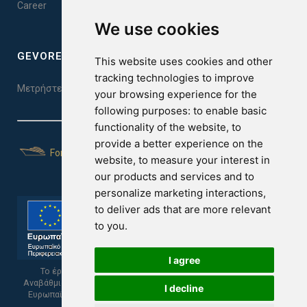
Career
We use cookies
GEVOREST SLEEP QUALITY INDEX
This website uses cookies and other
tracking technologies to improve
Μετρήστε την ποιότητα του ύπνου σας. Κάντε το τεστ εδώ!
your browsing experience for the
following purposes:
to enable basic
functionality of the website
,
to
provide a better experience on the
For Yachts
website
,
to measure your interest in
our products and services and to
personalize marketing interactions
,
to deliver ads that are more relevant
to you
.
I agree
Το έργο υποβλήθηκε στα πλαίσια του Σχεδίου Ψηφιακής
Αναβάθμισης των Επιχειρήσεων και συγχρηματοδοτείται από το
I decline
Ευρωπαϊκό Ταμείο Περιφερειακής Ανάπτυξης και την Κυπριακή
Δημοκρατία.