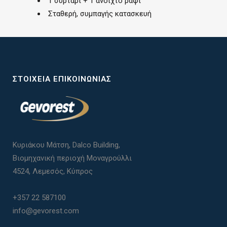
1 συρτάρι + 1 ανοιχτό ράφι
Σταθερή, συμπαγής κατασκευή
ΣΤΟΙΧΕΊΑ ΕΠΙΚΟΙΝΩΝΊΑΣ
Κυριάκου Μάτση, Dalco Building,
Βιομηχανική περιοχή Μοναγρούλλι
4524, Λεμεσός, Κύπρος
+357 22 587100
info@gevorest.com