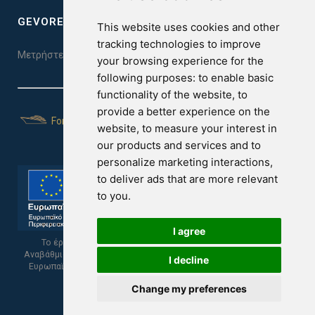
GEVOREST SLEEP QUALITY INDEX
This website uses cookies and other
tracking technologies to improve
Μετρήστε την ποιότητα του ύπνου σας. Κάντε το τεστ εδώ!
your browsing experience for the
following purposes:
to enable basic
functionality of the website
,
to
provide a better experience on the
For Yachts
website
,
to measure your interest in
our products and services and to
personalize marketing interactions
,
to deliver ads that are more relevant
to you
.
I agree
Το έργο υποβλήθηκε στα πλαίσια του Σχεδίου Ψηφιακής
Αναβάθμισης των Επιχειρήσεων και συγχρηματοδοτείται από το
I decline
Ευρωπαϊκό Ταμείο Περιφερειακής Ανάπτυξης και την Κυπριακή
Δημοκρατία.
Change my preferences