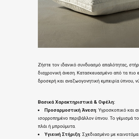
Ζήστε τον ιδανικό συνδυασμό απαλότητας, στήρι
διαχρονική άνεση. Κατασκευασμένο από τα πιο ε
δροσερή και αναζωογονητική εμπειρία ύπνου, νύ
Βασικά Χαρακτηριστικά & Οφέλη:
Προσαρμοστική Άνεση
: Υγροσκοπικό και α
ισορροπημένο περιβάλλον ύπνου. Το γέμισμά το
πλάι ή μπρούμυτα.
Υγιεινή Στήριξη
: Σχεδιασμένο με καινοτόμα