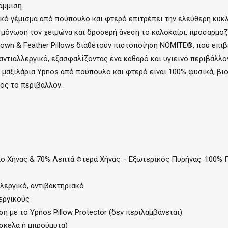
άμμιση.
ικό γέμισμα από πούπουλο και φτερό επιτρέπει την ελεύθερη κυκ
μόνωση τον χειμώνα και δροσερή άνεση το καλοκαίρι, προσαρμοζ
own & Feather Pillows διαθέτουν πιστοποίηση NOMITE®, που επιβ
 αντιαλλεργικό, εξασφαλίζοντας ένα καθαρό και υγιεινό περιβάλλο
α μαξιλάρια Ypnos από πούπουλο και φτερό είναι 100% φυσικά, β
ος το περιβάλλον.
ο Χήνας & 70% Λεπτά Φτερά Χήνας – Εξωτερικός Πυρήνας: 100%
λλεργικό, αντιβακτηριακό
εργικούς
η με το Ypnos Pillow Protector (δεν περιλαμβάνεται)
νάσκελα ή μπρούμυτα)