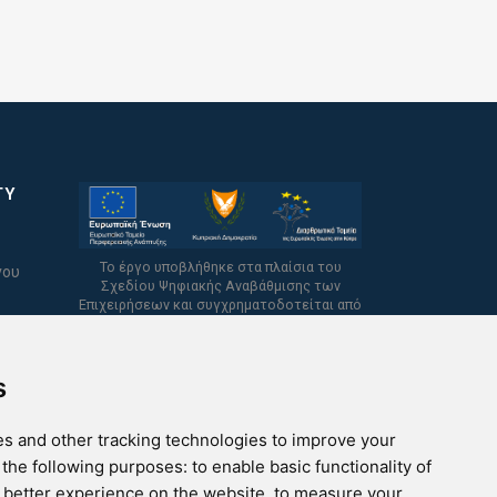
TY
Το έργο υποβλήθηκε στα πλαίσια του
νου
Σχεδίου Ψηφιακής Αναβάθμισης των
Επιχειρήσεων και συγχρηματοδοτείται από
το Ευρωπαϊκό Ταμείο Περιφερειακής
Ανάπτυξης και την Κυπριακή Δημοκρατία.
s
s and other tracking technologies to improve your
 the following purposes:
to enable basic functionality of
a better experience on the website
,
to measure your