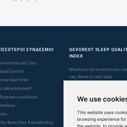
ΙΣΣΟΤΕΡΟΙ ΣΥΝΔΕΣΜΟΙ
GEVOREST SLEEP QUALI
INDEX
οινωνήστε μαζί μας
Μετρήστε την ποιότητα του ύπ
vidual Comfort
σας. Κάντε το τεστ εδώ!
Ypnos Gold Time!
ur pillow Innocent?
δοχειακοί κατάλογοι
We use cookie
For Yachts
παιδεία
This website uses cookie
ύηση
browsing experience for
ίες Φροντίδας & Κατάλληλης
the website
,
to provide 