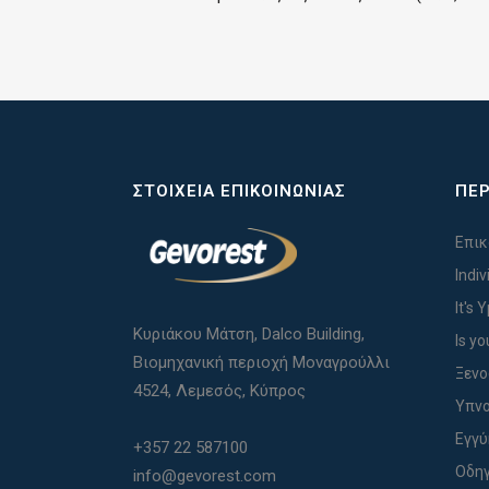
ΣΤΟΙΧΕΊΑ ΕΠΙΚΟΙΝΩΝΊΑΣ
ΠΕΡ
Επικ
Indi
It's 
Κυριάκου Μάτση, Dalco Building,
Is yo
Βιομηχανική περιοχή Μοναγρούλλι
Ξενο
4524, Λεμεσός, Κύπρος
Υπνο
Εγγ
+357 22 587100
Οδηγ
info@gevorest.com