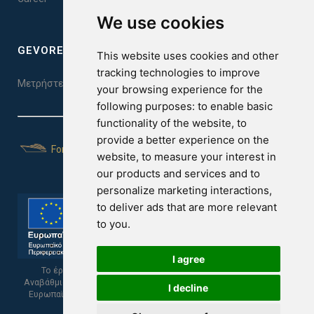
We use cookies
GEVOREST SLEEP QUALITY INDEX
This website uses cookies and other
tracking technologies to improve
Μετρήστε την ποιότητα του ύπνου σας. Κάντε το τεστ εδώ!
your browsing experience for the
following purposes:
to enable basic
functionality of the website
,
to
provide a better experience on the
For Yachts
website
,
to measure your interest in
our products and services and to
personalize marketing interactions
,
to deliver ads that are more relevant
to you
.
I agree
Το έργο υποβλήθηκε στα πλαίσια του Σχεδίου Ψηφιακής
Αναβάθμισης των Επιχειρήσεων και συγχρηματοδοτείται από το
I decline
Ευρωπαϊκό Ταμείο Περιφερειακής Ανάπτυξης και την Κυπριακή
Δημοκρατία.