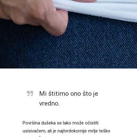
Mi štitimo ono što je
vredno.
Površina dušeka se lako može očistiti
usisivačem, ali je najtvrdokornije mrlje teško