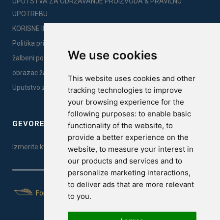
UPUTSTVA ZA ODRŽAVANJE PROIZVODA & PRAVILNU
UPOTREBU
KORISNE INFORMACIJE
Politika privatnosti
We use cookies
žalbeni postupak
obrazac žalbe
This website uses cookies and other
Uputstvo za montažu
tracking technologies to improve
your browsing experience for the
following purposes:
to enable basic
GEVOREST SLEEP QUALITY INDEX
functionality of the website
,
to
provide a better experience on the
Izmerite kvalitet vašeg sna. Uradite test ovde!
website
,
to measure your interest in
our products and services and to
personalize marketing interactions
,
to deliver ads that are more relevant
For Yachts
to you
.