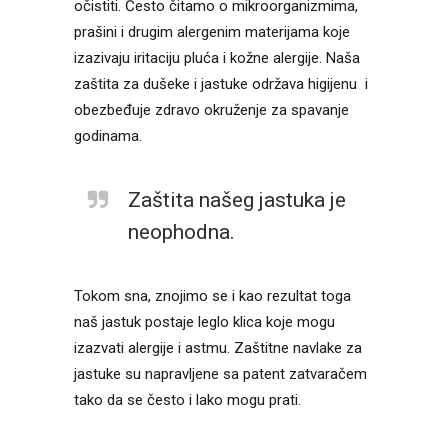
očistiti. Često čitamo o mikroorganizmima,
prašini i drugim alergenim materijama koje
izazivaju iritaciju pluća i kožne alergije. Naša
zaštita za dušeke i jastuke održava higijenu i
obezbeđuje zdravo okruženje za spavanje
godinama.
Zaštita našeg jastuka je
neophodna.
Tokom sna, znojimo se i kao rezultat toga
naš jastuk postaje leglo klica koje mogu
izazvati alergije i astmu. Zaštitne navlake za
jastuke su napravljene sa patent zatvaračem
tako da se često i lako mogu prati.