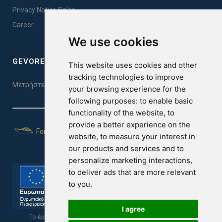
Privacy Notice Sales
Career
We use cookies
GEVOREST SLEEP QUALITY INDEX
This website uses cookies and other
tracking technologies to improve
Μετρήστε την ποιότητα του ύπνου σας. Κάντε το τεστ εδώ!
your browsing experience for the
following purposes:
to enable basic
functionality of the website
,
to
provide a better experience on the
For Yachts
website
,
to measure your interest in
our products and services and to
personalize marketing interactions
,
to deliver ads that are more relevant
to you
.
I agree
Το έργο υποβλήθηκε στα πλαίσια του Σχεδίου Ψηφιακής