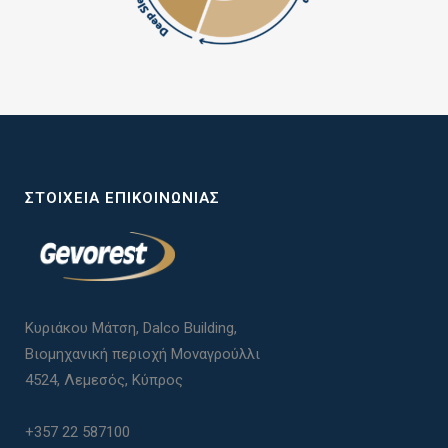
ΣΤΟΙΧΕΊΑ ΕΠΙΚΟΙΝΩΝΊΑΣ
Κυριάκου Μάτση, Dalco Building,
Βιομηχανική περιοχή Μοναγρούλλι
4524, Λεμεσός, Κύπρος
+357 22 587100